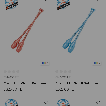
4
4
CHACOTT
CHACOTT
Chacott Hi-Grip II Birbirine Baglanabilir Labut 41cm 081 Carrot
Chacott Hi-Grip II Birbirine Baglanabilir Labut 41cm 022 Sax Blue
6.325,00 TL
6.325,00 TL