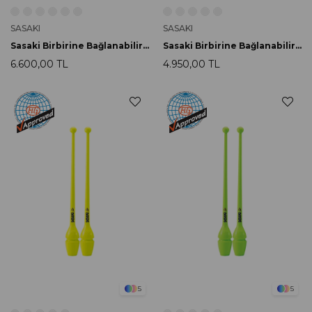
SASAKI
SASAKI
Sasaki Birbirine Bağlanabilir Labut 44cm M-34GH-F BRRxGMB
Sasaki Birbirine Bağlanabilir Labut 40.5cm M-34JKH-F PP
6.600,00 TL
4.950,00 TL
5
5