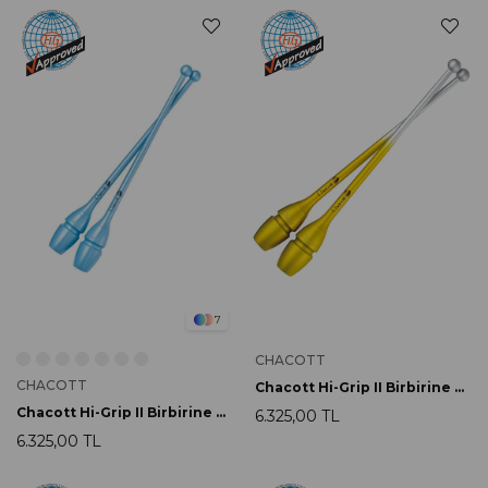
7
CHACOTT
CHACOTT
Chacott Hi-Grip II Birbirine Baglanabilir Labut 41cm 763 Yellow
Chacott Hi-Grip II Birbirine Bağlanabilir Labut 45.5cm 022 Sax Blue
6.325,00 TL
6.325,00 TL