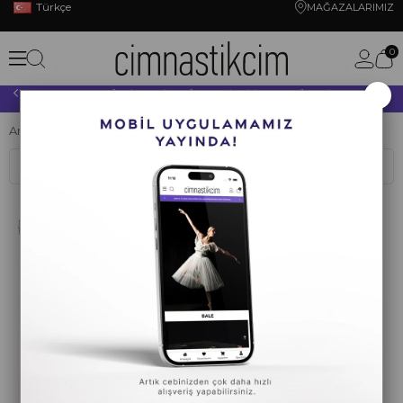
Türkçe
MAĞAZALARIMIZ
0
×
10.000 TL VE ÜZERİ YAPACAĞINIZ TÜM ALIŞVERİŞLERİNİZDE KARGO ÜCRETSİZ!
Anasayfa
CİMNASTİK
ALETLER
Labut
Sıralama
Filtreleme