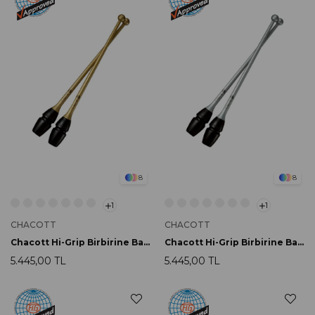
8
8
1
1
CHACOTT
CHACOTT
Chacott Hi-Grip Birbirine Bağlanabilir Labut 45.5cm 199 Gold
Chacott Hi-Grip Birbirine Bağlanabilir Labut 45.5cm 198 Silver
5.445,00 TL
5.445,00 TL