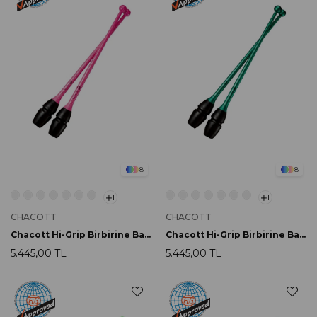
8
8
1
1
CHACOTT
CHACOTT
Chacott Hi-Grip Birbirine Bağlanabilir Labut 45.5cm 143 Pink
Chacott Hi-Grip Birbirine Bağlanabilir Labut 45.5cm 137 Emerald Green
5.445,00 TL
5.445,00 TL