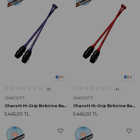
8
8
1
1
CHACOTT
CHACOTT
Chacott Hi-Grip Birbirine Bağlanabilir Labut 45.5cm 174 Violet
Chacott Hi-Grip Birbirine Bağlanabilir Labut 45.5cm 158 Garnet
5.445,00 TL
5.445,00 TL