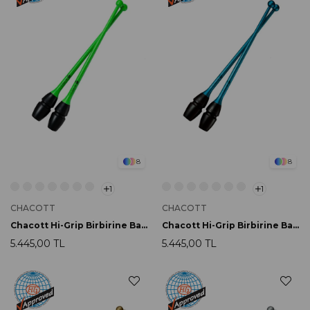
8
8
1
1
CHACOTT
CHACOTT
Chacott Hi-Grip Birbirine Bağlanabilir Labut 45.5cm 133 Yellow Green
Chacott Hi-Grip Birbirine Bağlanabilir Labut 45.5cm 123 Turquoise Blue
5.445,00 TL
5.445,00 TL