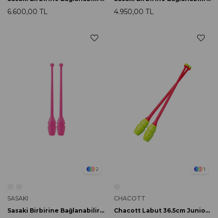
6.600,00 TL
4.950,00 TL
2
1
SASAKI
CHACOTT
Sasaki Birbirine Bağlanabilir Labut 36.5cm MJ-38H FRP
Chacott Labut 36.5cm Junior 350 Yellow x Light Orange